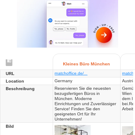
Kleines Büro München
matchoffice.de/...
matchof
URL
Germany
Austri
Location
Reservieren Sie die neuesten
Gemütl
Beschreibung
bezugsfertigen Büros in
Wien z
München. Moderne
dem I
Einrichtungen und Zuverlässiger
bei.Re
Service! Finden Sie den
Arbeit
geeigneten Ort für Ihr
Unternehmen!
Bild