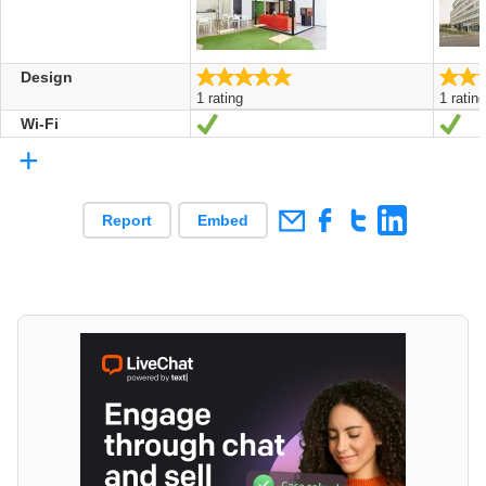
5.0/5
Design
1 rating
1 ratin
Wi-Fi
Ja
Ja
+
Report
Embed