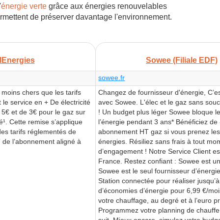
'
énergie verte
grâce aux énergies renouvelables
 permettent de préserver davantage l'environnement.
lEnergies
Sowee (Filiale EDF)
sowee.fr
z moins chers que les tarifs
Changez de fournisseur d'énergie, C’e
le service en + De électricité
avec Sowee. L'élec et le gaz sans sou
 5€ et de 3€ pour le gaz sur
! Un budget plus léger Sowee bloque l
 Cette remise s’applique
l’énergie pendant 3 ans* Bénéficiez de
es tarifs réglementés de
abonnement HT gaz si vous prenez le
T de l’abonnement aligné à
énergies. Résiliez sans frais à tout mo
d’engagement ! Notre Service Client e
France. Restez confiant : Sowee est une
Sowee est le seul fournisseur d’énergi
Station connectée pour réaliser jusqu’
d’économies d’énergie pour 6,99 €/mois
votre chauffage, au degré et à l’euro p
Programmez votre planning de chauffe
suit. Mieux encore, simulez votre budge