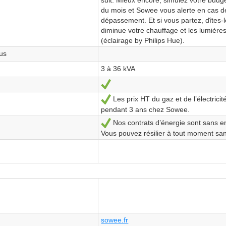
du mois et Sowee vous alerte en cas d
dépassement. Et si vous partez, dîtes-
diminue votre chauffage et les lumières
(éclairage by Philips Hue).
Jus
3 à 36 kVA
Ja
Les prix HT du gaz et de l’électricité
Ja
pendant 3 ans chez Sowee.
Nos contrats d’énergie sont sans 
Ja
Vous pouvez résilier à tout moment sans
sowee.fr