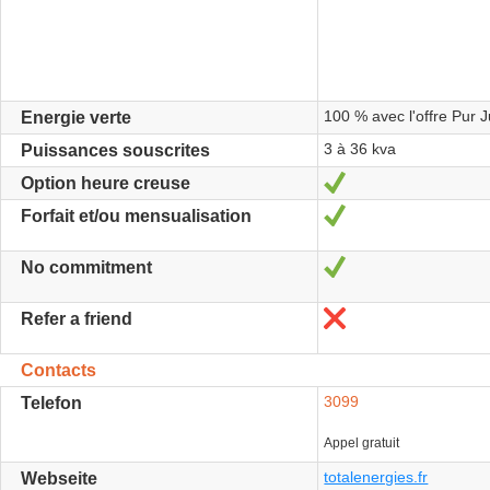
100 % avec l'offre Pur 
Energie verte
3 à 36 kva
Puissances souscrites
Ja
Option heure creuse
Ja
Forfait et/ou mensualisation
Ja
No commitment
Nein
Refer a friend
Contacts
3099
Telefon
Appel gratuit
totalenergies.fr
Webseite