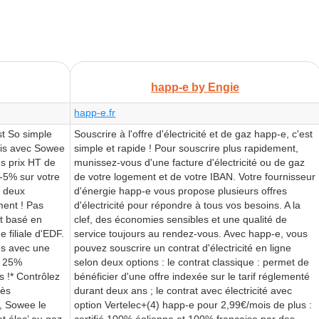
happ-e by Engie
happ-e.fr
st So simple
Souscrire à l'offre d'électricité et de gaz happ-e, c'est
cis avec Sowee
simple et rapide ! Pour souscrire plus rapidement,
es prix HT de
munissez-vous d'une facture d'électricité ou de gaz
 -5% sur votre
de votre logement et de votre IBAN. Votre fournisseur
s deux
d'énergie happ-e vous propose plusieurs offres
ment ! Pas
d'électricité pour répondre à tous vos besoins. A la
st basé en
clef, des économies sensibles et une qualité de
 filiale d'EDF.
service toujours au rendez-vous. Avec happ-e, vous
es avec une
pouvez souscrire un contrat d'électricité en ligne
à 25%
selon deux options : le contrat classique : permet de
 !* Contrôlez
bénéficier d'une offre indexée sur le tarif réglementé
rès
durant deux ans ; le contrat avec électricité avec
, Sowee le
option Vertelec+(4) happ-e pour 2,99€/mois de plus :
t élec’ ou gaz
certifié 100% éolienne et 100% française par des