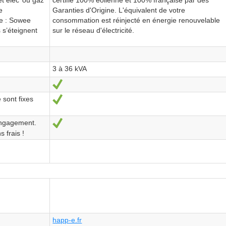
e
Garanties d'Origine. L'équivalent de votre
le : Sowee
consommation est réinjecté en énergie renouvelable
 s’éteignent
sur le réseau d'électricité.
3 à 36 kVA
Ja
 sont fixes
Ja
engagement.
Ja
 frais !
happ-e.fr