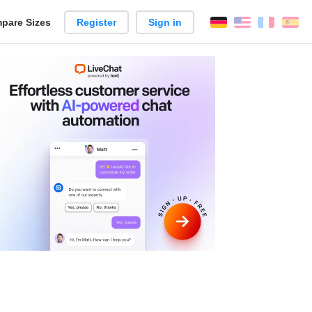
pare Sizes
Register
Sign in
English
França
Es
n