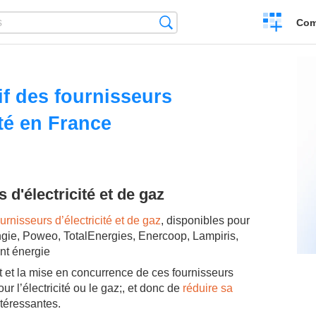
Create
Search
Com
a
compariso
f des fournisseurs
ité en France
d'électricité et de gaz
ournisseurs d’électricité et de gaz
, disponibles pour
Engie, Poweo, TotalEnergies, Enercoop, Lampiris,
nt énergie
t et la mise en concurrence de ces fournisseurs
r l’électricité ou le gaz;, et donc de
réduire sa
téressantes.