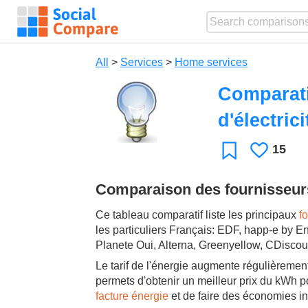
All
>
Services
>
Home services
Comparati
d'électric
15
Likes
Favorite
Comparaison des fournisseurs 
Ce tableau comparatif liste les principaux
f
les particuliers Français: EDF, happ-e by 
Planete Oui, Alterna, Greenyellow, CDiscou
Le tarif de l'énergie augmente régulièremen
permets d'obtenir un meilleur prix du kWh pou
facture énergie
et de faire des économies in