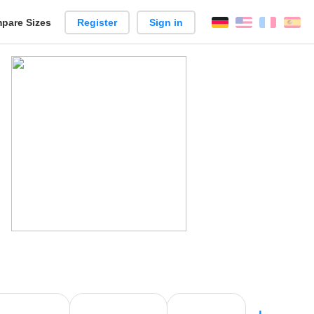
pare Sizes
Register
Sign in
English
França
Es
n