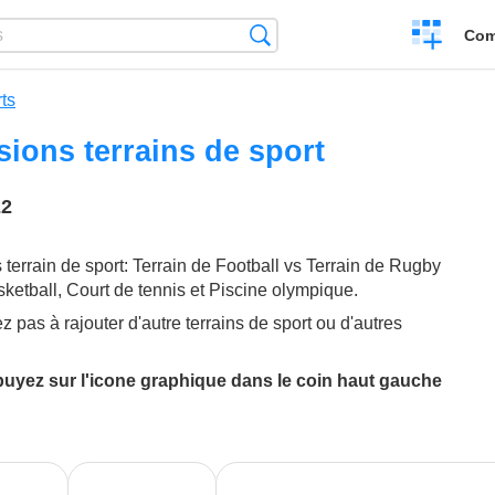
Create
Search
Com
a
compariso
ts
ions terrains de sport
22
ikes
terrain de sport: Terrain de Football vs Terrain de Rugby
sketball, Court de tennis et Piscine olympique.
ez pas à rajouter d'autre terrains de sport ou d'autres
puyez sur l'icone graphique dans le coin haut gauche