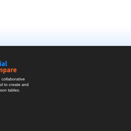
Social
Compare
collaborative
l to create and
son tables.