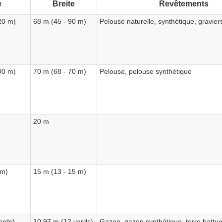
e
Breite
Revêtements
20 m)
68 m (45 - 90 m)
Pelouse naturelle, synthétique, graviers
00 m)
70 m (68 - 70 m)
Pelouse, pelouse synthétique
20 m
 m)
15 m (13 - 15 m)
ards)
10.97 m (12 yards)
Gazon, gazon synthétique, terre battue