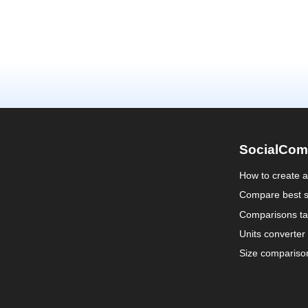
SocialCom
How to create 
Compare best s
Comparisons ta
Units converter
Size compariso