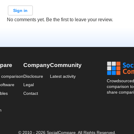
Sign in
No comments yet. Be the first to leave your review.
pare
Company
Community
a comparison
Disclosure
Latest activity
Crowdsourced 
oftware
Legal
comparison too
share compari
bles
Contact
n
© 2010 - 2026 SocialCompare. All Rights Reserved.