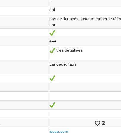
?
oui
pas de licences, juste autoriser le téléchar
non
Ja
+++
très détaillées
Ja
Langage, tags
Ja
Ja
2
2
ikes
Likes
issuu.com