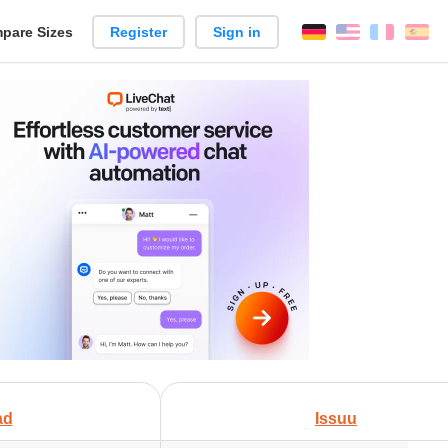
pare Sizes
Register
Sign in
English
França
Es
n
+
ad
Issuu