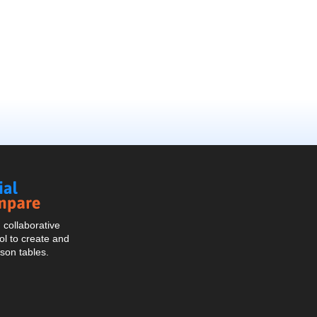
Social
Compare
collaborative
l to create and
son tables.