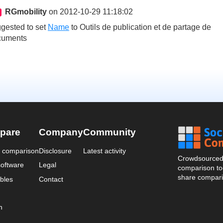
RGmobility
on 2012-10-29 11:18:02
gested to set
Name
to
Outils de publication et de partage de
cuments
pare
Company
Community
a comparison
Disclosure
Latest activity
Crowdsourced 
oftware
Legal
comparison too
share compari
bles
Contact
n