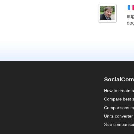
sug
do
SocialCom
How to create 
Compare best s
Comparisons ta
Units converter
Size compariso