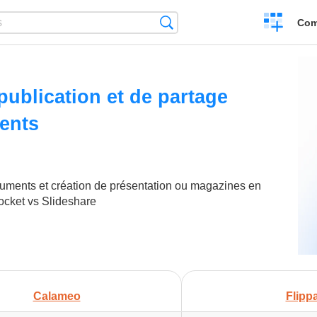
Create
Search
Com
a
compariso
publication et de partage
ents
uments et création de présentation ou magazines en
ocket vs Slideshare
Calameo
Flipp