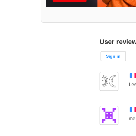
User revie
Sign in
Les
mer