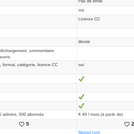
Pas de limite
oui
Licence CC
illimité
éléchargement, commentaire,
avoris
, format, catégorie, licence CC
oui
Ja
Ja
Ja
 5 admins, 500 abonnés
€ 49 / mois (à partir de)
5
Likes
L
flippad.com