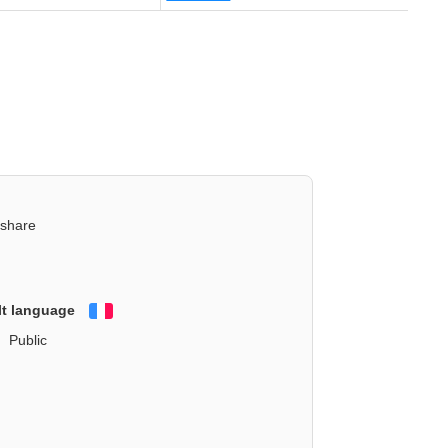
eshare
lt language
Français
Public