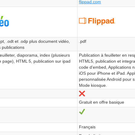
flippad.com
.ppt, .odt et .odp plus document vidéo,
.pdf
 publications
feuilleter, diaporama, index (plusieurs
Publication à feuilleter en r
e page), HTML 5, publication sur ipad
HTML5, publication et integra
code d'embed, Applications n
iOS pour iPhone et iPad. Appl
personnalisée Android pour s
Mode kiosque.
Nein
Gratuit en offre basique
Ja
Français