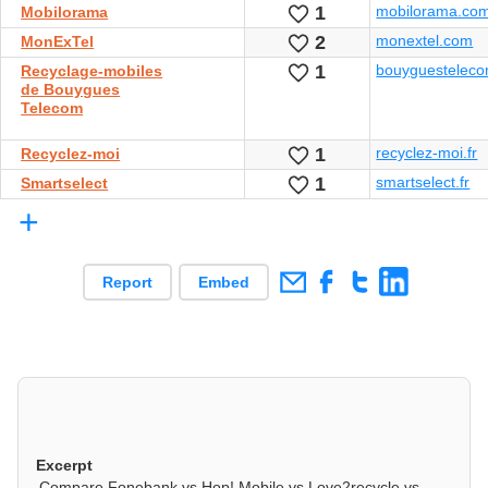
1
mobilorama.co
Likes
Mobilorama
2
monextel.com
Likes
MonExTel
1
bouyguesteleco
Likes
Recyclage-mobiles
de Bouygues
Telecom
1
recyclez-moi.fr
Likes
Recyclez-moi
1
smartselect.fr
Likes
Smartselect
+
Report
Embed
Excerpt
Compare Fonebank vs Hop! Mobile vs Love2recycle vs