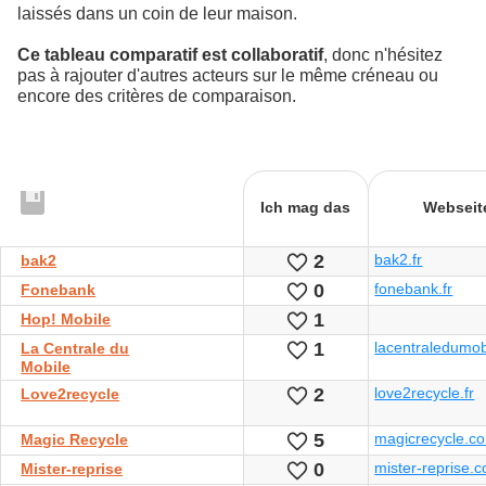
laissés dans un coin de leur maison.
Ce tableau comparatif est collaboratif
, donc n'hésitez
pas à rajouter d'autres acteurs sur le même créneau ou
encore des critères de comparaison.
Ich mag das
Webseit
2
bak2.fr
Likes
bak2
0
fonebank.fr
Likes
Fonebank
1
Likes
Hop! Mobile
1
lacentraledumo
Likes
La Centrale du
Mobile
2
love2recycle.fr
Likes
Love2recycle
5
magicrecycle.c
Likes
Magic Recycle
0
mister-reprise.c
Likes
Mister-reprise