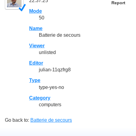
22:37:25
Report
Mode
50
Name
Batterie de secours
Viewer
unlisted
Editor
julian-11qzfrg8
Type
type-yes-no
Category
computers
Go back to:
Batterie de secours