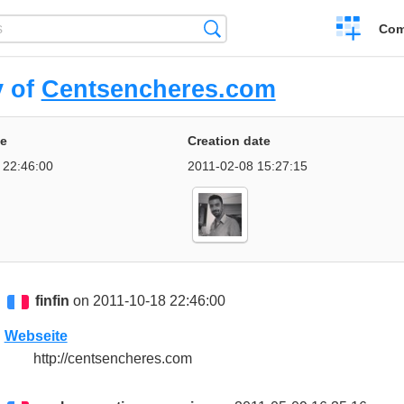
Create
Search
Com
a
compariso
y of
Centsencheres.com
te
Creation date
 22:46:00
2011-02-08 15:27:15
finfin
on 2011-10-18 22:46:00
Webseite
http://centsencheres.com