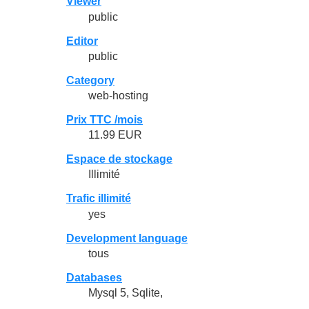
Viewer
public
Editor
public
Category
web-hosting
Prix TTC /mois
11.99 EUR
Espace de stockage
Illimité
Trafic illimité
yes
Development language
tous
Databases
Mysql 5, Sqlite,