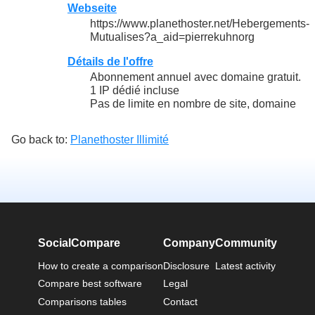
Webseite
https://www.planethoster.net/Hebergements-
Mutualises?a_aid=pierrekuhnorg
Détails de l'offre
Abonnement annuel avec domaine gratuit.
1 IP dédié incluse
Pas de limite en nombre de site, domaine
Go back to:
Planethoster Illimité
SocialCompare
Company
Community
How to create a comparison
Disclosure
Latest activity
Compare best software
Legal
Comparisons tables
Contact