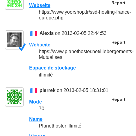
Report
Webseite
https://www.yoorshop.fr/ssd-hosting-france-
europe.php
Alexis
on 2013-02-05 22:44:53
Report
Webseite
https://www.planethoster.net/Hebergements-
Mutualises
Espace de stockage
illimité
pierrek
on 2013-02-05 18:31:01
Report
Mode
70
Name
Planethoster Illimité