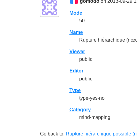
gomodo
on 2013-09-29 1
Mode
50
Name
Rupture hiérarchique (nœu
Viewer
public
Editor
public
Type
type-yes-no
Category
mind-mapping
Go back to:
Rupture hiérarchique possible (