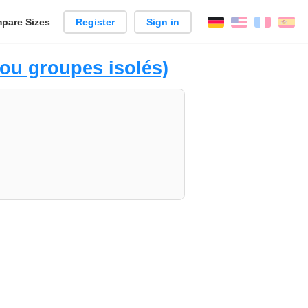
pare Sizes
Register
Sign in
English
França
Es
n
ou groupes isolés)