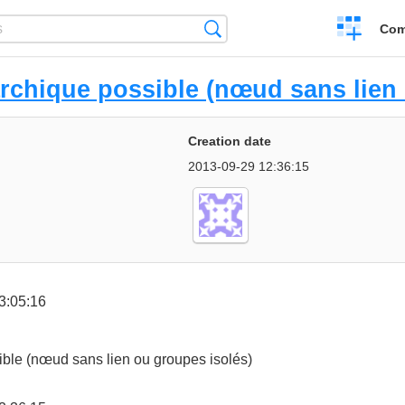
Create
Search
Com
a
compariso
rchique possible (nœud sans lien 
Creation date
2013-09-29 12:36:15
3:05:16
ible (nœud sans lien ou groupes isolés)