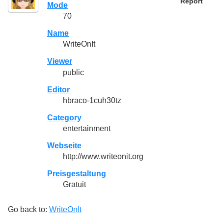
Report
Mode
70
Name
WriteOnIt
Viewer
public
Editor
hbraco-1cuh30tz
Category
entertainment
Webseite
http://www.writeonit.org
Preisgestaltung
Gratuit
Go back to:
WriteOnIt