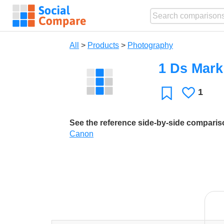
All
>
Products
>
Photography
1 Ds Mark 
1
Likes
Favorite
See the reference side-by-side compari
Canon