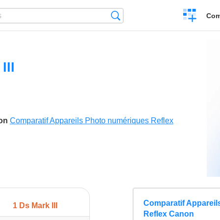
Create
Search
Com
a
compariso
III
son
Comparatif Appareils Photo numériques Reflex
Comparatif Apparei
1 Ds Mark III
Reflex Canon