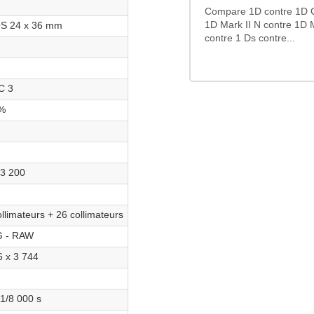
Compare 1D contre 1D C 
 24 x 36 mm
1D Mark II N contre 1D M
contre 1 Ds contre...
C 3
%
ein
 3 200
a
llimateurs + 26 collimateurs
 - RAW
6 x 3 744
 1/8 000 s