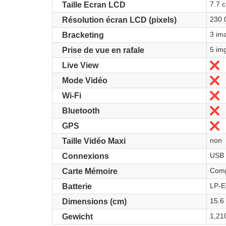
7.7 
Taille Ecran LCD
230 
Résolution écran LCD (pixels)
3 im
Bracketing
5 im
Prise de vue en rafale
N
Live View
N
Mode Vidéo
N
Wi-Fi
N
Bluetooth
N
GPS
non
Taille Vidéo Maxi
USB -
Connexions
Comp
Carte Mémoire
LP-E
Batterie
15.6 
Dimensions (cm)
1,21
Gewicht