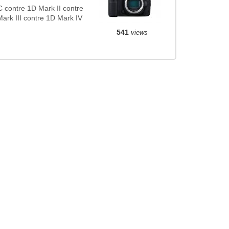
contre 1D Mark II contre
ark III contre 1D Mark IV
541
views