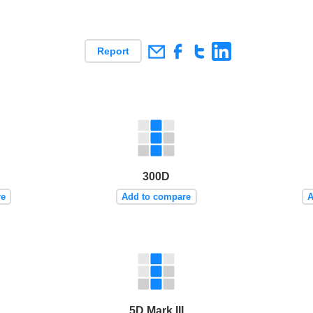
Report
300D
re
Add to compare
A
5D Mark III