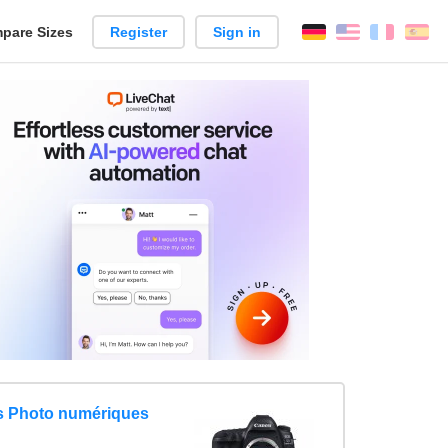
pare Sizes
Register
Sign in
English
França
Es
n
ls Photo numériques