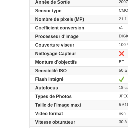
2007
Année de Sortie
CMOS
Sensor type
21.1
Nombre de pixels (MP)
x1
Coefficient conversion
DIGI
Processeur d'image
100 
Couverture viseur
N
Nettoyage Capteur
EF
Monture d'objectifs
50 à
Sensibilité ISO
J
Flash intégré
19 co
Autofocus
JPEG
Types de Photos
5 61
Taille de l'image maxi
non
Video format
30 à
Vitesse obturateur