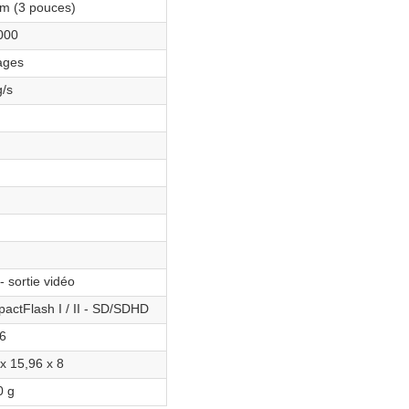
cm (3 pouces)
000
ages
g/s
ein
ein
ein
ein
ein
 sortie vidéo
actFlash I / II - SD/SDHD
6
x 15,96 x 8
0 g