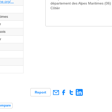
e.org/...
département des Alpes Maritimes (06)
Côtièr
times
r
sois
r
Report
compare