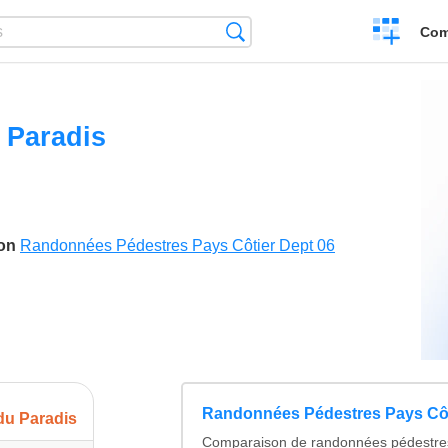
Create
Search
Com
a
compariso
u Paradis
son
Randonnées Pédestres Pays Côtier Dept 06
Randonnées Pédestres Pays Côt
 du Paradis
Comparaison de randonnées pédestres