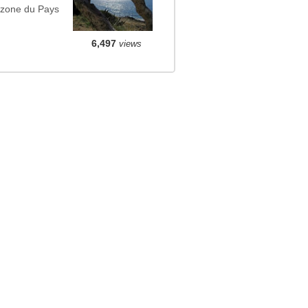
 zone du Pays
6,497
views