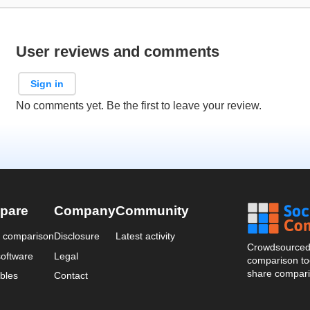
User reviews and comments
Sign in
No comments yet. Be the first to leave your review.
pare
Company
Community
a comparison
Disclosure
Latest activity
Crowdsourced 
oftware
Legal
comparison too
share compari
bles
Contact