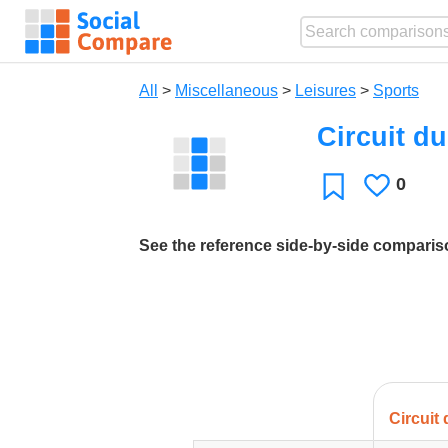
All
>
Miscellaneous
>
Leisures
>
Sports
Circuit d
0
Likes
Favorite
See the reference side-by-side compari
Circuit