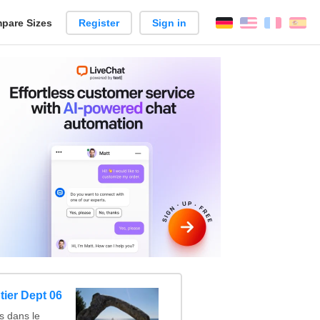
pare Sizes
Register
Sign in
English
França
Es
n
ier Dept 06
 dans le