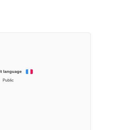
lt language
Français
Public