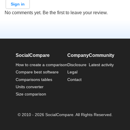
Sign in
No comments yet. Be the first to leave your review.
SocialCompare
Company
Community
How to create a comparison
Disclosure
Latest activity
Compare best software
Legal
Comparisons tables
Contact
Units converter
Size comparison
© 2010 - 2026 SocialCompare. All Rights Reserved.