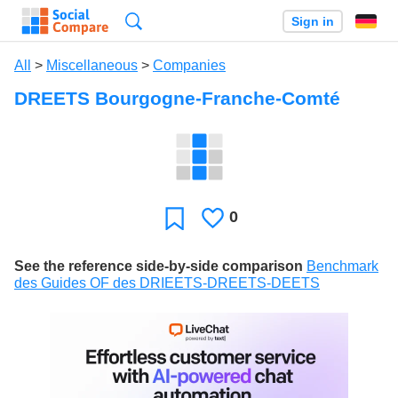
Search
Sign in
All
>
Miscellaneous
>
Companies
DREETS Bourgogne-Franche-Comté
0
Likes
Favorite
See the reference side-by-side comparison
Benchmark
des Guides OF des DRIEETS-DREETS-DEETS