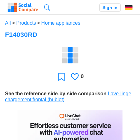
Search
Sign in
All
>
Products
>
Home appliances
F14030RD
0
Likes
Favorite
See the reference side-by-side comparison
Lave-linge
chargement frontal (hublot)