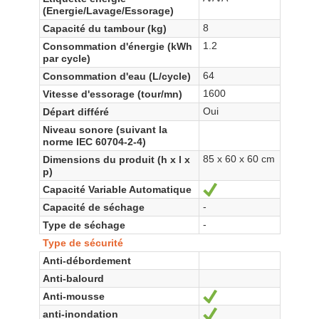
(Energie/Lavage/Essorage)
8
Capacité du tambour (kg)
1.2
Consommation d'énergie (kWh
par cycle)
64
Consommation d'eau (L/cycle)
1600
Vitesse d'essorage (tour/mn)
Oui
Départ différé
Niveau sonore (suivant la
norme IEC 60704-2-4)
85 x 60 x 60 cm
Dimensions du produit (h x l x
p)
Capacité Variable Automatique
Ja
-
Capacité de séchage
-
Type de séchage
Type de sécurité
Anti-débordement
Anti-balourd
Anti-mousse
Ja
anti-inondation
Ja