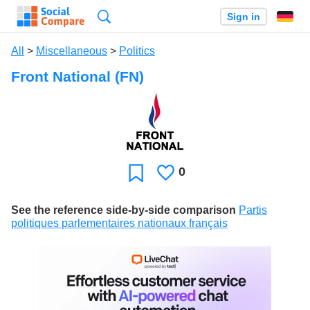
Search
Sign in
All
>
Miscellaneous
>
Politics
Front National (FN)
0
Likes
Favorite
See the reference side-by-side comparison
Partis
politiques parlementaires nationaux français