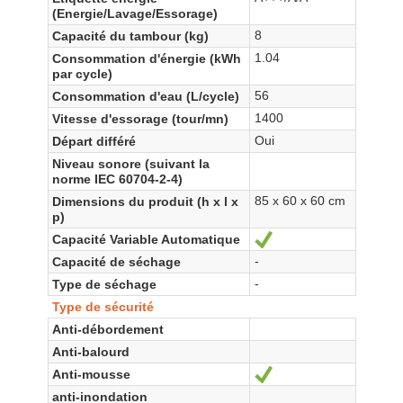
(Energie/Lavage/Essorage)
8
Capacité du tambour (kg)
1.04
Consommation d'énergie (kWh
par cycle)
56
Consommation d'eau (L/cycle)
1400
Vitesse d'essorage (tour/mn)
Oui
Départ différé
Niveau sonore (suivant la
norme IEC 60704-2-4)
85 x 60 x 60 cm
Dimensions du produit (h x l x
p)
Capacité Variable Automatique
Ja
-
Capacité de séchage
-
Type de séchage
Type de sécurité
Anti-débordement
Anti-balourd
Anti-mousse
Ja
anti-inondation