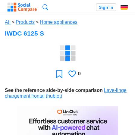
Search
Sign in
All
>
Products
>
Home appliances
IWDC 6125 S
0
Likes
Favorite
See the reference side-by-side comparison
Lave-linge
chargement frontal (hublot)