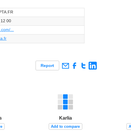
TA.FR
 12 00
.com/...
a.fr
Report
s
Karlia
re
Add to compare
A