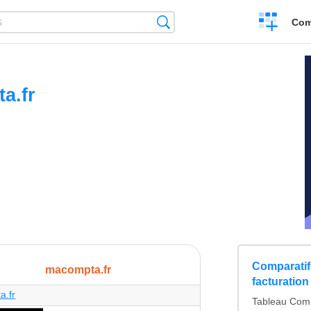
Create
Search
Com
a
compariso
a.fr
s
Comparatif 
macompta.fr
facturation
a.fr
Tableau Compa