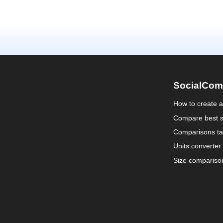
SocialCom
How to create 
Compare best s
Comparisons ta
Units converter
Size compariso