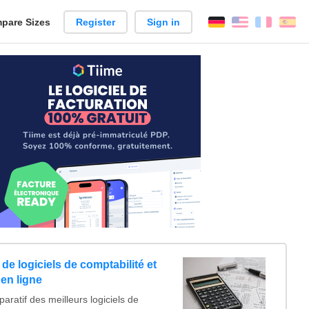
pare Sizes
Register
Sign in
English
França
Es
n
de logiciels de comptabilité et
 en ligne
ratif des meilleurs logiciels de