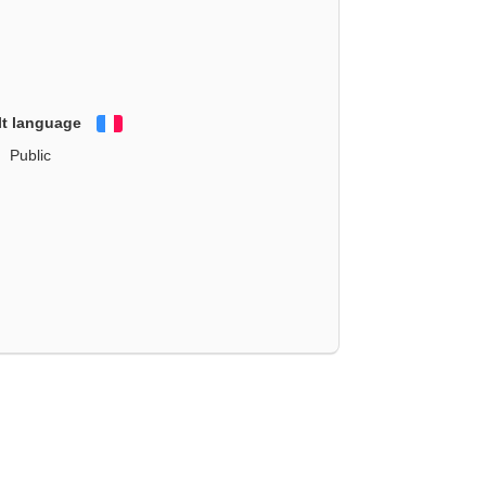
lt language
Français
Public