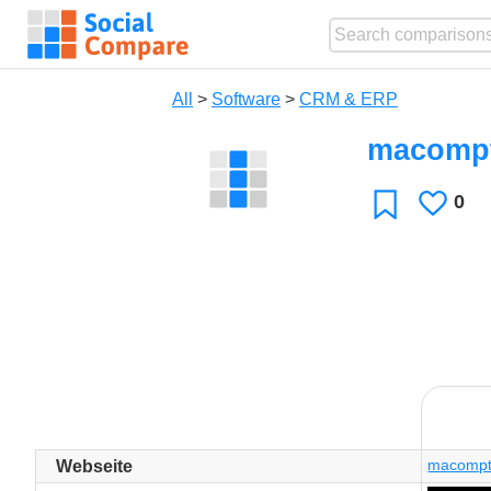
All
>
Software
>
CRM & ERP
macompt
0
Like
Favorite
macompt
Webseite