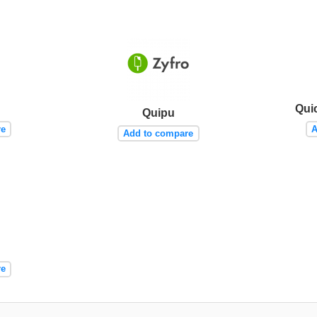
Quic
Quipu
re
A
Add to compare
re