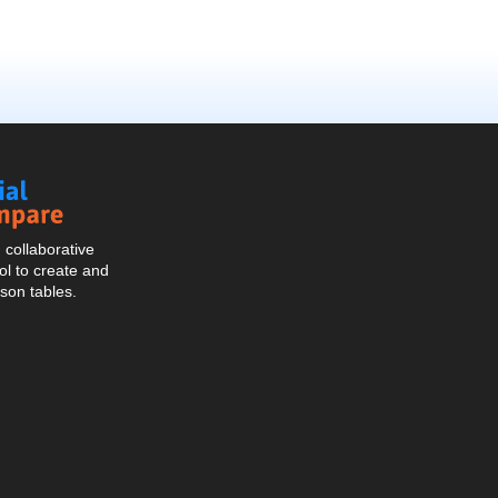
Social
Compare
collaborative
l to create and
son tables.