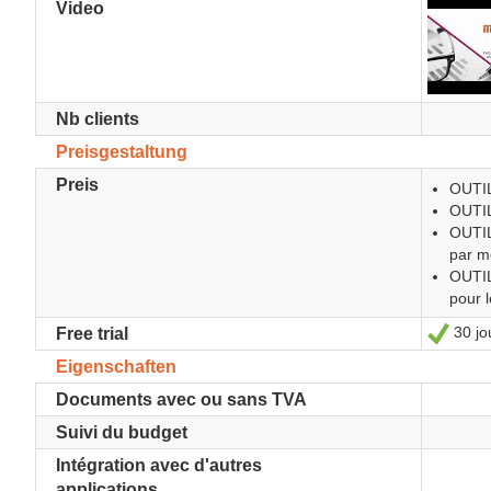
Video
Nb clients
Preisgestaltung
Preis
OUTIL
OUTIL
OUTI
par mo
OUTIL
pour l
30 jou
Ja
Free trial
Eigenschaften
Documents avec ou sans TVA
Suivi du budget
Intégration avec d'autres
applications