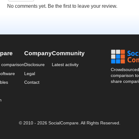
No comments yet. Be the first to leave your review.
pare
Company
Community
a comparison
Disclosure
Latest activity
Crowdsourced 
oftware
Legal
comparison too
share compari
bles
Contact
n
© 2010 - 2026 SocialCompare. All Rights Reserved.