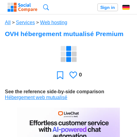
Search
Sign in
All
>
Services
>
Web hosting
OVH hébergement mutualisé Premium
0
Likes
Favorite
See the reference side-by-side comparison
Hébergement web mutualisé