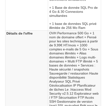
+ 1 Base de donnée SQL Pro de
4 Go & 30 Connexions
simultanées
+ 1 base de données SQL privé
illimitée de 256 Mo Ram
OVH Performance 500 Go + 1
Détails de l'offre
nom de domaine offert + Pensé
pour les sites techniques à partir
de 9,99€ HT/mois + 1000
comptes e-mails de 5 Go + Sous
domaines illimités + Alias
domaines illimités + Logs multi-
domaines + Multi FTP illimité + 5
bases de données + Services :
Haute sécurité / snapshots
Sauvegarde / restauration Haute
disponibilité Statistiques
Analyseur SQL Privé
Géolocalisation IP Planificateur
de tâches Le .htaccess Mod
Security v2.5.12 Explorateur web
/ FTP Sécurisation FTP Accès
SSH Gestionnaire de version
(svn) SSL mutualisé Prêt pour le