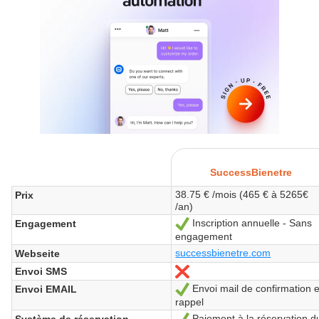
SuccessBienetre
38.75 € /mois (465 € à 5265€
Prix
/an)
Inscription annuelle - Sans
Engagement
Ja
engagement
successbienetre.com
Webseite
Envoi SMS
Nein
Envoi mail de confirmation e
Envoi EMAIL
Ja
rappel
Paiement à la réservation d
Système de réservation
Ja