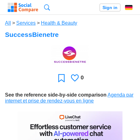
Search
Sign in
All
>
Services
>
Health & Beauty
SuccessBienetre
0
Likes
Favorite
See the reference side-by-side comparison
Agenda par
internet et prise de rendez-vous en ligne