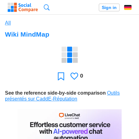
Search
Sign in
All
Wiki MindMap
0
Likes
Favorite
See the reference side-by-side comparison
Outils
présentés sur CaddE-Réputation