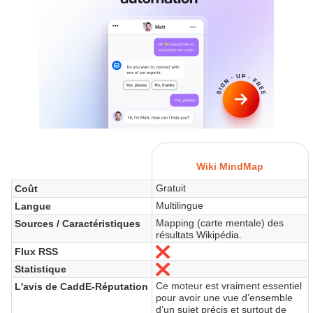
Wiki MindMap
Gratuit
Coût
Multilingue
Langue
Mapping (carte mentale) des
Sources / Caractéristiques
résultats Wikipédia.
Flux RSS
Nein
Statistique
Nein
Ce moteur est vraiment essentiel
L'avis de CaddE-Réputation
pour avoir une vue d’ensemble
d’un sujet précis et surtout de