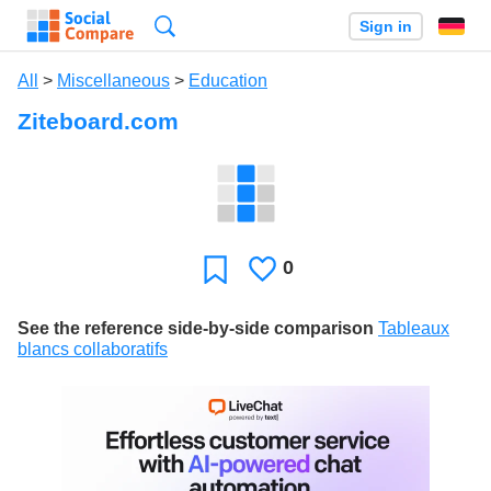
Search
Sign in
All
>
Miscellaneous
>
Education
Ziteboard.com
0
Likes
Favorite
See the reference side-by-side comparison
Tableaux
blancs collaboratifs