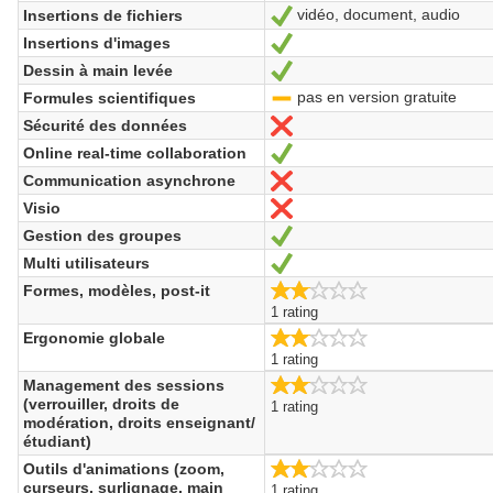
vidéo, document, audio
Insertions de fichiers
Ja
Insertions d'images
Ja
Dessin à main levée
Ja
pas en version gratuite
Formules scientifiques
-
Sécurité des données
Nein
Online real-time collaboration
Ja
Communication asynchrone
Nein
Visio
Nein
Gestion des groupes
Ja
Multi utilisateurs
Ja
2.0/5
Formes, modèles, post-it
1 rating
2.0/5
Ergonomie globale
1 rating
2.0/5
Management des sessions
(verrouiller, droits de
1 rating
modération, droits enseignant/
étudiant)
2.0/5
Outils d'animations (zoom,
curseurs, surlignage, main
1 rating