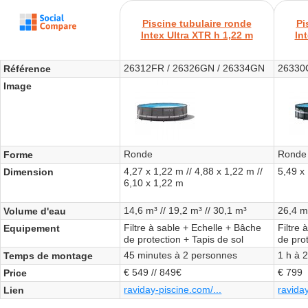
Piscine tubulaire ronde
Pi
Intex Ultra XTR h 1,22 m
In
26312FR / 26326GN / 26334GN
26330
Référence
Image
Ronde
Ronde
Forme
4,27 x 1,22 m // 4,88 x 1,22 m //
5,49 x
Dimension
6,10 x 1,22 m
14,6 m³ // 19,2 m³ // 30,1 m³
26,4 m
Volume d'eau
Filtre à sable + Echelle + Bâche
Filtre
Equipement
de protection + Tapis de sol
de prot
45 minutes à 2 personnes
1 h à 
Temps de montage
€ 549 // 849€
€ 799
Price
raviday-piscine.com/...
raviday
Lien