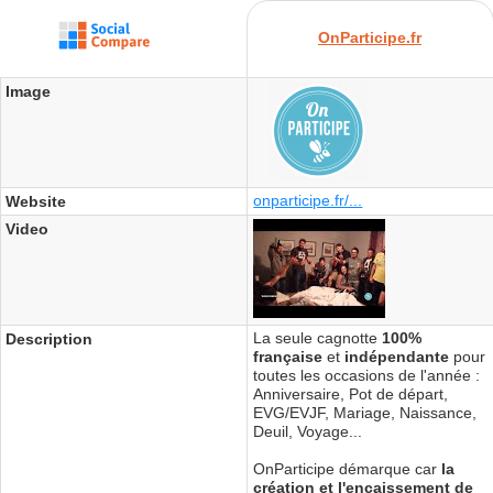
OnParticipe.fr
Image
onparticipe.fr/...
Website
Video
La seule cagnotte
100%
Description
française
et
indépendante
pour
toutes les occasions de l'année :
Anniversaire, Pot de départ,
EVG/EVJF, Mariage, Naissance,
Deuil, Voyage...
OnParticipe démarque car
la
création et l'encaissement de