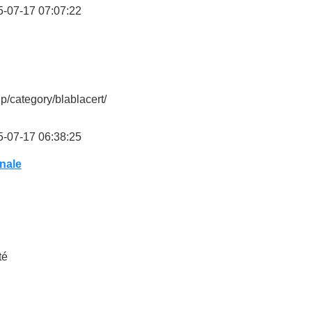
-07-17 07:07:22
php/category/blablacert/
-07-17 06:38:25
nale
té