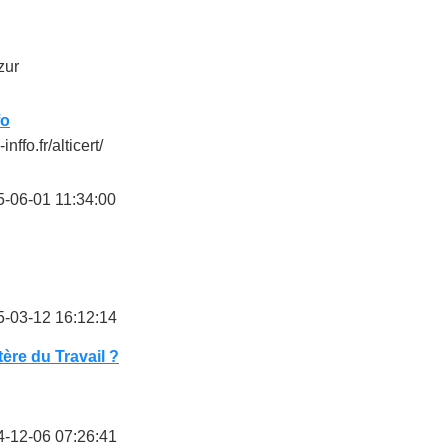
zur
fo
inffo.fr/alticert/
-06-01 11:34:00
-03-12 16:12:14
tère du Travail ?
-12-06 07:26:41