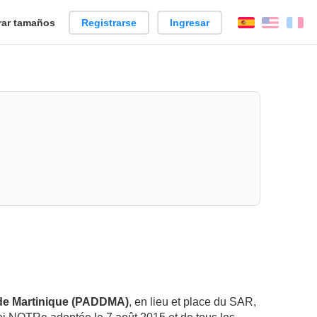
ar tamaños
Registrarse
Ingresar
Español
Englis
Fr
de Martinique (PADDMA)
, en lieu et place du SAR,