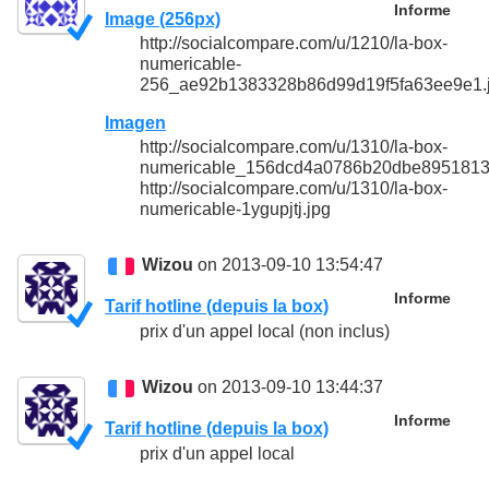
Informe
Image (256px)
http://socialcompare.com/u/1210/la-box-
numericable-
256_ae92b1383328b86d99d19f5fa63ee9e1.
Imagen
http://socialcompare.com/u/1310/la-box-
numericable_156dcd4a0786b20dbe8951813
http://socialcompare.com/u/1310/la-box-
numericable-1ygupjtj.jpg
Wizou
on 2013-09-10 13:54:47
Informe
Tarif hotline (depuis la box)
prix d'un appel local (non inclus)
Wizou
on 2013-09-10 13:44:37
Informe
Tarif hotline (depuis la box)
prix d'un appel local