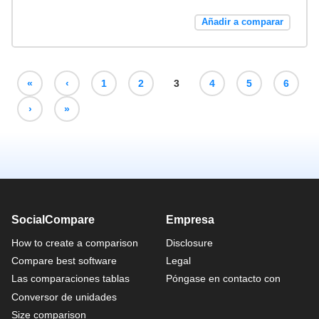
Añadir a comparar
«
‹
1
2
3
4
5
6
›
»
SocialCompare
Empresa
How to create a comparison
Disclosure
Compare best software
Legal
Las comparaciones tablas
Póngase en contacto con
Conversor de unidades
Size comparison