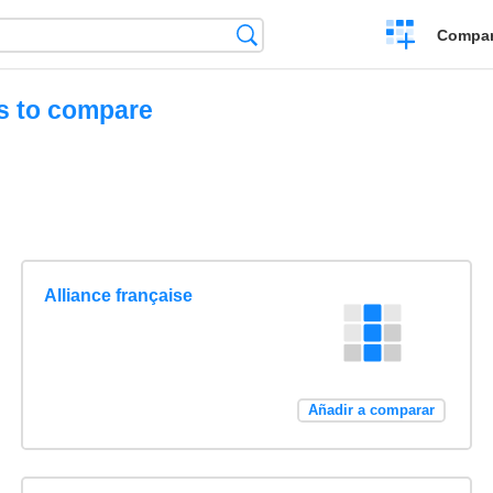
Crear
Búsqueda
Compar
una
comparación
ms to compare
Alliance française
Añadir a comparar