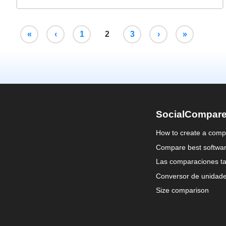
«
‹
1
2
3
›
»
SocialCompar
How to create a comp
Compare best softwa
Las comparaciones ta
Conversor de unidad
Size comparison