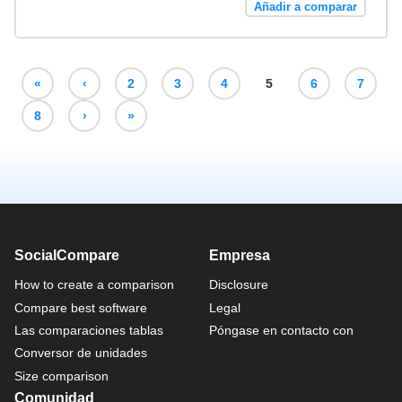
Añadir a comparar
«
‹
2
3
4
5
6
7
8
›
»
SocialCompare
Empresa
How to create a comparison
Disclosure
Compare best software
Legal
Las comparaciones tablas
Póngase en contacto con
Conversor de unidades
Size comparison
Comunidad