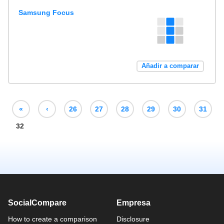
Samsung Focus
Añadir a comparar
«
‹
26
27
28
29
30
31
32
SocialCompare
Empresa
How to create a comparison
Disclosure