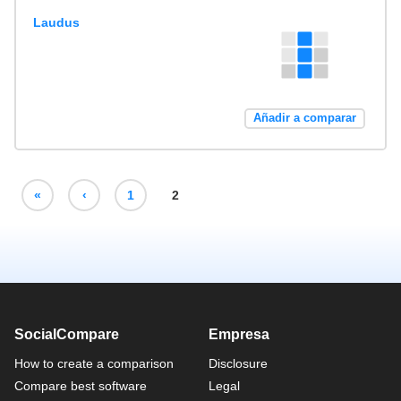
Laudus
Añadir a comparar
«
‹
1
2
SocialCompare
Empresa
How to create a comparison
Disclosure
Compare best software
Legal