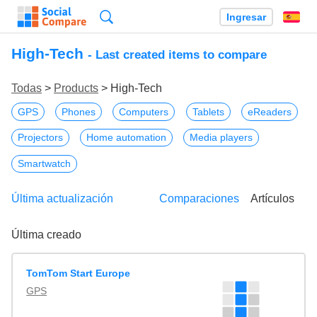
Búsqueda
Ingresar
Es
High-Tech
- Last created items to compare
Todas
>
Products
> High-Tech
GPS
Phones
Computers
Tablets
eReaders
Projectors
Home automation
Media players
Smartwatch
Última actualización
Comparaciones
Artículos
Última creado
TomTom Start Europe
GPS