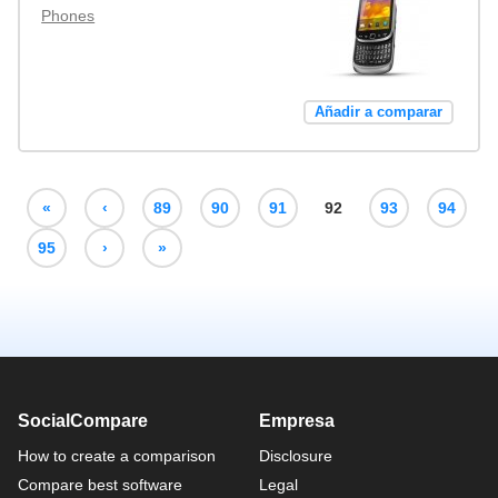
Phones
Añadir a comparar
«
‹
89
90
91
92
93
94
95
›
»
SocialCompare
Empresa
How to create a comparison
Disclosure
Compare best software
Legal