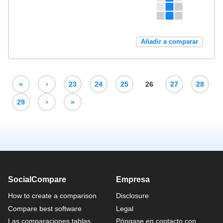
Añadir a comparar
«
‹
23
24
25
26
27
28
29
›
»
SocialCompare
Empresa
How to create a comparison
Disclosure
Compare best software
Legal
Las comparaciones tablas
Póngase en contacto con