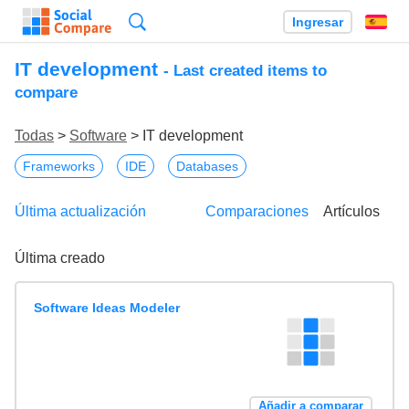
Búsqueda
Ingresar
Es
IT development
- Last created items to
compare
Todas
>
Software
> IT development
Frameworks
IDE
Databases
Última actualización
Comparaciones
Artículos
Última creado
Software Ideas Modeler
Añadir a comparar