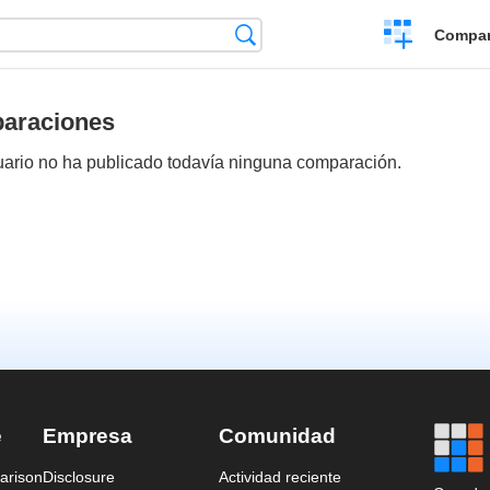
Crear
Búsqueda
Compar
una
comparación
araciones
uario no ha publicado todavía ninguna comparación.
e
Empresa
Comunidad
arison
Disclosure
Actividad reciente