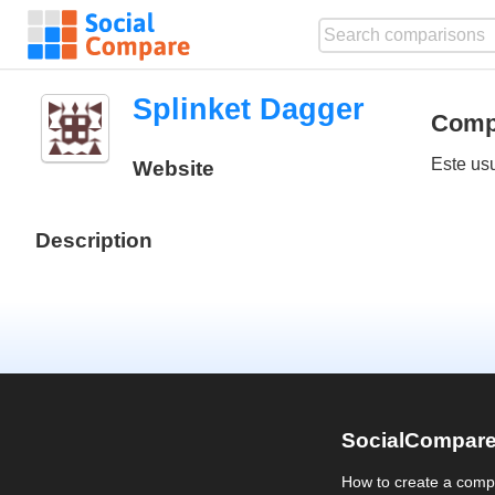
Splinket Dagger
Comp
Este us
Website
Description
SocialCompar
How to create a comp