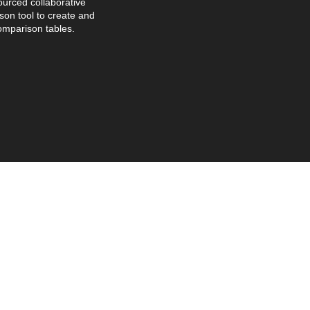
urced collaborative
on tool to create and
omparison tables.