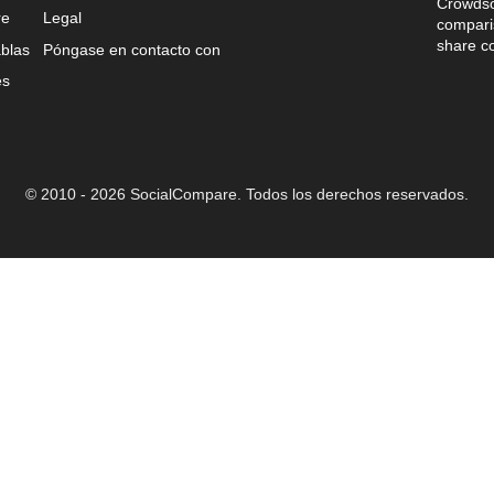
Crowdso
re
Legal
comparis
share c
blas
Póngase en contacto con
es
© 2010 - 2026 SocialCompare. Todos los derechos reservados.