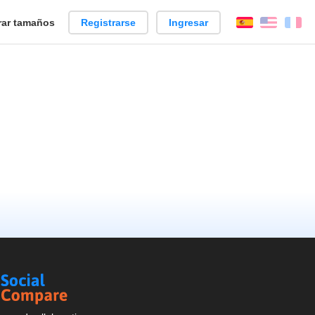
ar tamaños
Registrarse
Ingresar
Español
Englis
Fr
Social
Compare