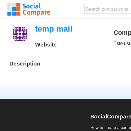
temp mail
Comp
Este usu
Website
Description
SocialCompar
How to create a comp