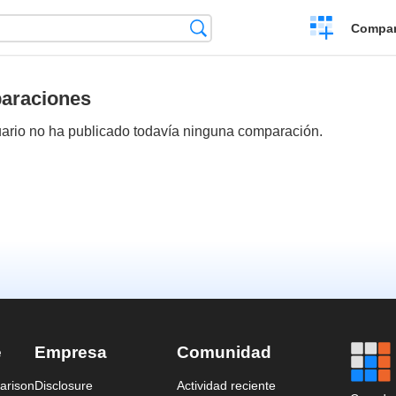
Crear
Búsqueda
Compar
una
comparación
araciones
ario no ha publicado todavía ninguna comparación.
e
Empresa
Comunidad
arison
Disclosure
Actividad reciente