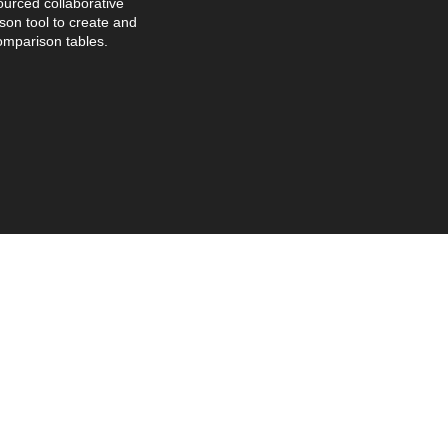
urced collaborative
on tool to create and
omparison tables.