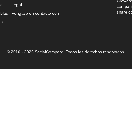
Crowdso
re
Legal
comparis
share c
blas
Póngase en contacto con
es
© 2010 - 2026 SocialCompare. Todos los derechos reservados.