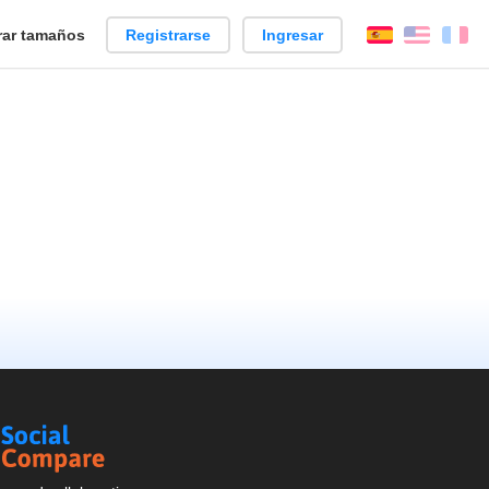
ar tamaños
Registrarse
Ingresar
Español
Englis
Fr
Social
Compare