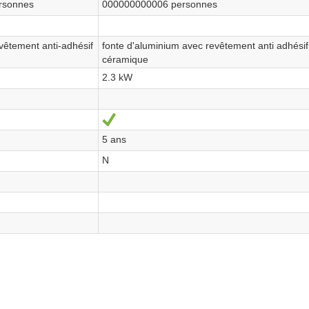
rsonnes
000000000006 personnes
vêtement anti-adhésif
fonte d'aluminium avec revêtement anti adhésif
céramique
2.3 kW
Sí
5 ans
N