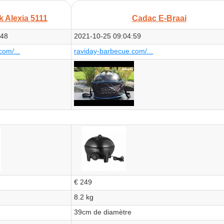
 Alexia 5111
Cadac E-Braai
:48
2021-10-25 09:04:59
com/...
raviday-barbecue.com/...
€ 249
8.2 kg
39cm de diamètre