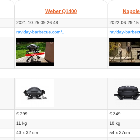
Weber Q1400
Napole
2021-10-25 09:26:48
2022-06-29 15
raviday-barbecue.com/...
raviday-barbec
€ 299
€ 349
11 kg
18 kg
43 x 32 cm
54 x 37cm