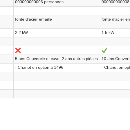
000000000006 personnes
000000000008
fonte d'acier émaillé
fonte d'acier ém
2.2 kW
1.5 kW
No
Sí
5 ans Couvercle et cuve, 2 ans autres pièces
10 ans Couverc
- Chariot en option à 149€
- Chariot en op