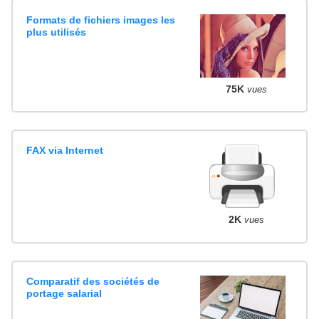
Formats de fichiers images les
plus utilisés
75K
vues
FAX via Internet
2K
vues
Comparatif des sociétés de
portage salarial