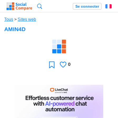
Recherche
Se connecter
Fr
Tous
>
Sites web
AMIN4D
0
J'aime
Favori