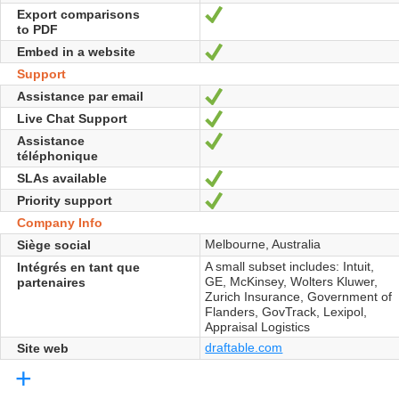
Export comparisons
Oui
to PDF
Embed in a website
Oui
Support
Assistance par email
Oui
Live Chat Support
Oui
Assistance
Oui
téléphonique
SLAs available
Oui
Priority support
Oui
Company Info
Melbourne, Australia
Siège social
A small subset includes: Intuit,
Intégrés en tant que
GE, McKinsey, Wolters Kluwer,
partenaires
Zurich Insurance, Government of
Flanders, GovTrack, Lexipol,
Appraisal Logistics
draftable.com
Site web
+