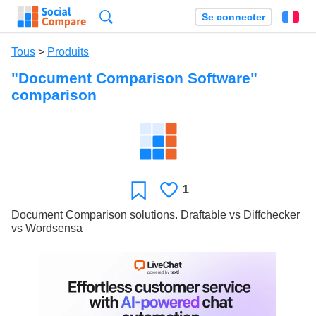
Recherche
Se connecter
Fr
Tous
>
Produits
"Document Comparison Software"
comparison
1
J'aime
Favori
Document Comparison solutions. Draftable vs Diffchecker
vs Wordsensa