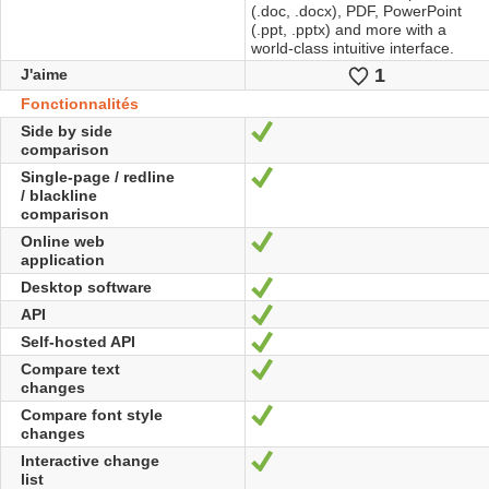
(.doc, .docx), PDF, PowerPoint
(.ppt, .pptx) and more with a
world-class intuitive interface.
1
J'aime
J'aime
Fonctionnalités
Side by side
Oui
comparison
Single-page / redline
Oui
/ blackline
comparison
Online web
Oui
application
Desktop software
Oui
API
Oui
Self-hosted API
Oui
Compare text
Oui
changes
Compare font style
Oui
changes
Interactive change
Oui
list