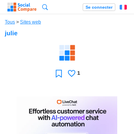
Recherche
Se connecter
Fr
Tous
>
Sites web
julie
1
J'aime
Favori