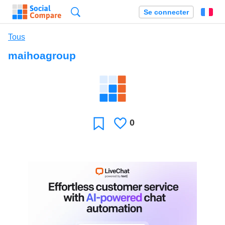
Recherche
Se connecter
Fr
Tous
maihoagroup
0
J'aime
Favori