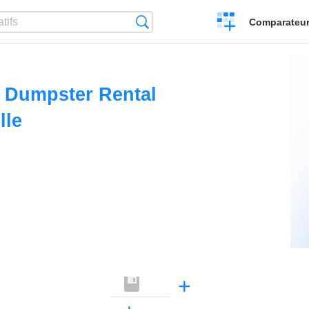
Créer
Recherche
Comparateur 
un
comparatif
 Dumpster Rental
lle
+