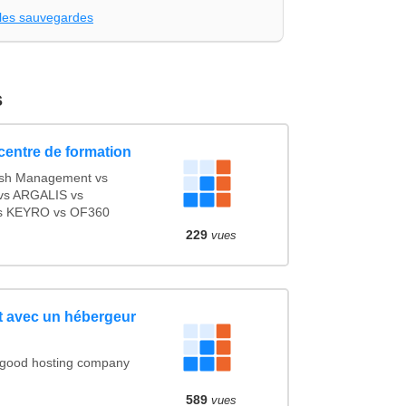
les sauvegardes
s
 centre de formation
sh Management vs
s ARGALIS vs
s KEYRO vs OF360
229
vues
it avec un hébergeur
a good hosting company
589
vues