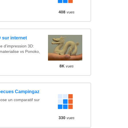
408
vues
 sur internet
ce d'impression 3D:
materialise vs Ponoko,
8K
vues
rbecues Campingaz
ose un comparatif sur
330
vues