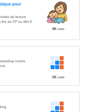
abique pour
hodes de lecture
 lire au CP ou dès 5
3K
vues
estashop contre
rce
1K
vues
king