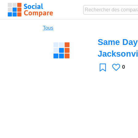
Tous
Same Day
Jacksonvi
0
J'aime
Favori