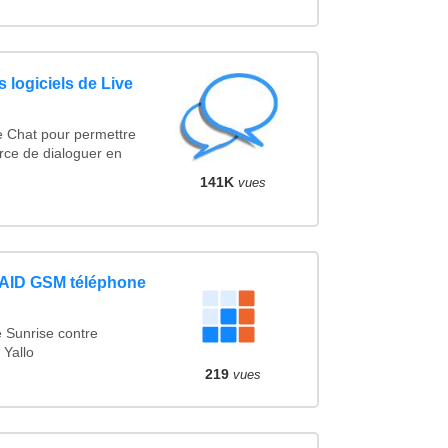
 logiciels de Live
e Chat pour permettre
rce de dialoguer en
141K
vues
PAID GSM téléphone
 Sunrise contre
 Yallo
219
vues