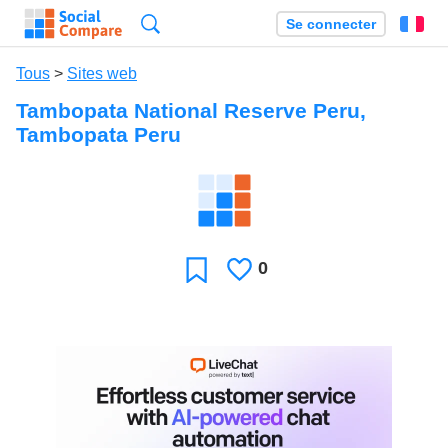
Recherche
Se connecter
Fr
Tous
>
Sites web
Tambopata National Reserve Peru,
Tambopata Peru
0
J'aime
Favori