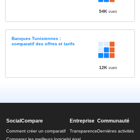
54K
vues
Banques Tunisiennes :
comparatif des offres et tarifs
12K
vues
SocialCompare
Entreprise
Communauté
Comment créer un comparatif
Transparence
Dernières activités
Comparez les meilleurs logiciels
Légal