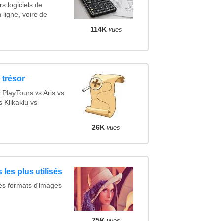
s logiciels de
 ligne, voire de
114K
vues
 trésor
PlayTours vs Aris vs
 Klikaklu vs
26K
vues
 les plus utilisés
es formats d'images
75K
vues