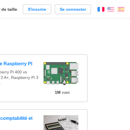
de taille
S'inscrire
Se connecter
Français
Englis
Es
e Raspberry PI
erry Pi 400 vs
 3 A+, Raspberry Pi 3
.
1M
vues
 comptabilité et