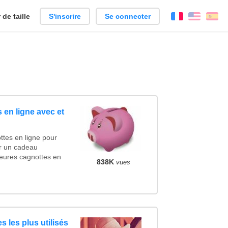
de taille
S'inscrire
Se connecter
Français
Englis
Es
 en ligne avec et
ttes en ligne pour
cer un cadeau
eures cagnottes en
838K
vues
s les plus utilisés