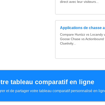
direct avec leur visiteurs...
Applications de chasse a
Compare Huntzz vs Locandy vs
Goose Chase vs Actionbound v
Cluetivity...
tre tableau comparatif en ligne
tégrer et de partager votre tableau comparatif personnalisé en lign