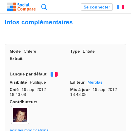
Recherche
Se connecter
Fr
Infos complémentaires
Mode
Critère
Type
Entête
Extrait
Langue par défaut
Français
Visibilité
Publique
Editeur
Merolas
Créé
19 sep. 2012
Mis à jour
19 sep. 2012
18:43:08
18:43:08
Contributeurs
Voir les modifications