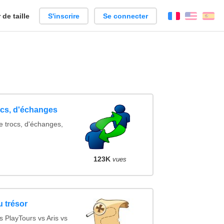
de taille
S'inscrire
Se connecter
Français
Englis
Es
ocs, d'échanges
e trocs, d'échanges,
123K
vues
u trésor
 PlayTours vs Aris vs