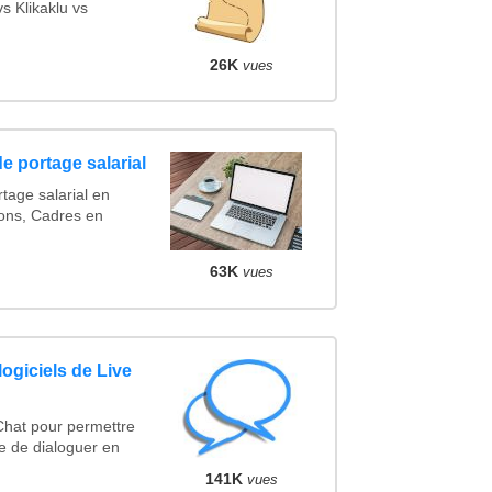
 Klikaklu vs
26K
vues
e portage salarial
tage salarial en
ons, Cadres en
63K
vues
logiciels de Live
 Chat pour permettre
e de dialoguer en
141K
vues