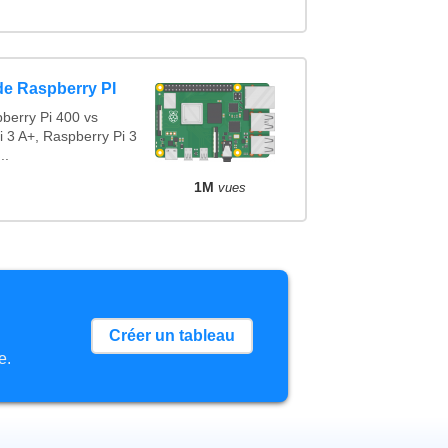
de Raspberry PI
berry Pi 400 vs
i 3 A+, Raspberry Pi 3
..
1M
vues
Créer un tableau
e.