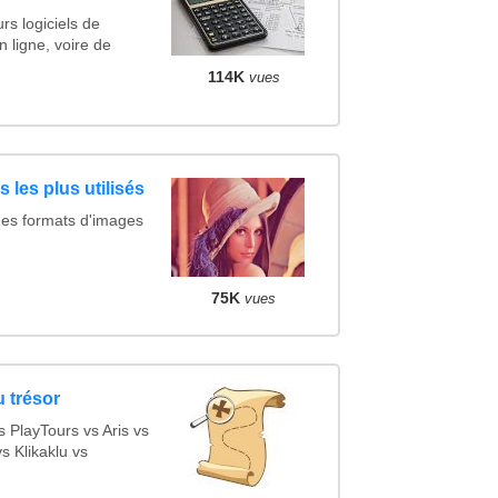
rs logiciels de
n ligne, voire de
114K
vues
 les plus utilisés
des formats d'images
75K
vues
 trésor
PlayTours vs Aris vs
 Klikaklu vs