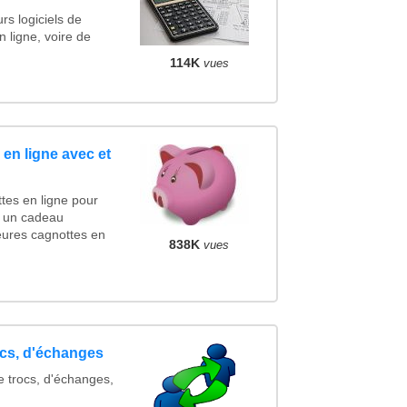
rs logiciels de
n ligne, voire de
114K
vues
en ligne avec et
tes en ligne pour
er un cadeau
eures cagnottes en
838K
vues
ocs, d'échanges
e trocs, d'échanges,