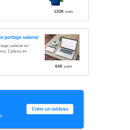
123K
vues
e portage salarial
tage salarial en
ons, Cadres en
63K
vues
Créer un tableau
e.