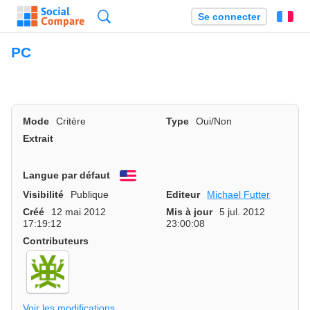
Recherche
Se connecter
Fr
PC
Mode
Critère
Type
Oui/Non
Extrait
Langue par défaut
English
Visibilité
Publique
Editeur
Michael Futter
Créé
12 mai 2012
Mis à jour
5 jul. 2012
17:19:12
23:00:08
Contributeurs
Voir les modifications